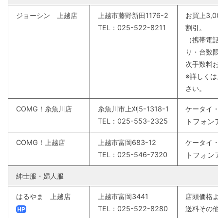
ジョーシン 上越店
上越市藤野新田1176-2
お買上3,
TEL：025-522-8211
割引。
（携帯電
り・台数
次手数料
※詳しく
さい。
COMG！糸魚川店
糸魚川市上刈5-1318-1
ケータイ
TEL：025-553-2325
トフォン
COMG！上越店
上越市富岡683-12
ケータイ
TEL：025-546-7320
トフォン
紳士服・婦人服
はるやま 上越店
上越市富岡3441
店頭価格よ
TEL：025-522-8280
送料その