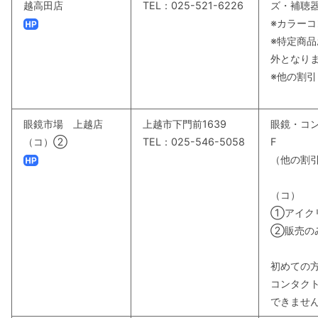
越高田店
TEL：025-521-6226
ズ・補聴器
※カラーコ
※特定商
外となり
※他の割
眼鏡市場 上越店
上越市下門前1639
眼鏡・コン
（コ）②
TEL：025-546-5058
F
（他の割
（コ）
①アイク
②販売の
初めての
コンタク
できませ