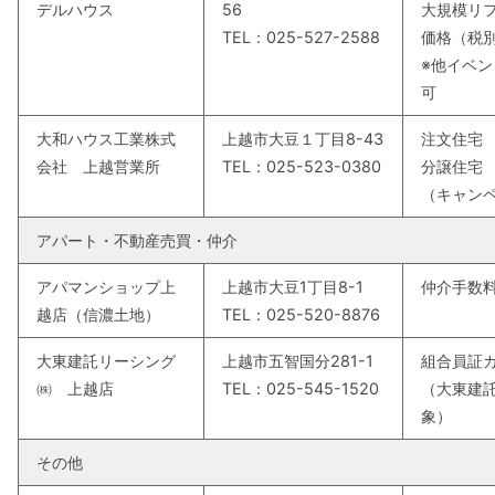
デルハウス
56
大規模リ
TEL：025-527-2588
価格（税
※他イベ
可
大和ハウス工業株式
上越市大豆１丁目8-43
注文住宅
会社 上越営業所
TEL：025-523-0380
分譲住宅
（キャン
アパート・不動産売買・仲介
アパマンショップ上
上越市大豆1丁目8-1
仲介手数
越店（信濃土地）
TEL：025-520-8876
大東建託リーシング
上越市五智国分281-1
組合員証カ
㈱ 上越店
TEL：025-545-1520
（大東建
象）
その他