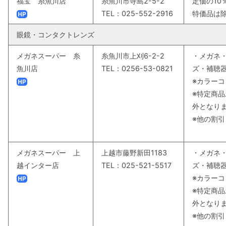
福宝 糸魚川店
糸魚川市寺島2-5-2
定価の10
TEL：025-552-2916
特価品は
眼鏡・コンタクトレンズ
メガネスーパー 糸
糸魚川市上刈6-2-2
・メガネ
魚川店
TEL：0256-53-0821
ズ・補聴器
※カラーコ
※特定商
外となり
※他の割
メガネスーパー 上
上越市藤野新田1183
・メガネ
越インター店
TEL：025-521-5517
ズ・補聴器
※カラーコ
※特定商
外となり
※他の割