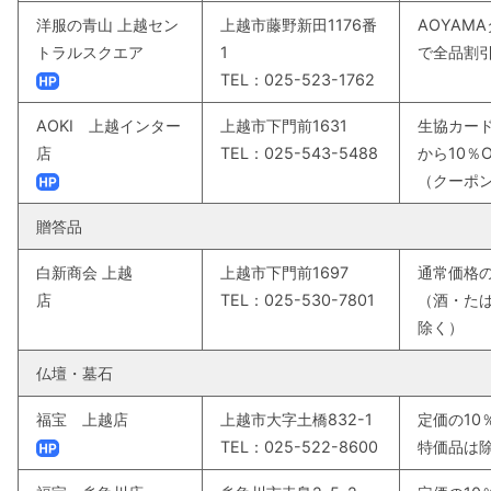
洋服の青山 上越セン
上越市藤野新田1176番
AOYAM
トラルスクエア
1
で全品割
TEL：025-523-1762
AOKI 上越インター
上越市下門前1631
生協カー
店
TEL：025-543-5488
から10％O
（クーポ
贈答品
白新商会 上越
上越市下門前1697
通常価格の
店
TEL：025-530-7801
（酒・た
除く）
仏壇・墓石
福宝 上越店
上越市大字土橋832-1
定価の10
TEL：025-522-8600
特価品は