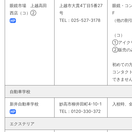
眼鏡市場 上越高田
上越市大貫4丁目5番27
眼鏡・コン
西店（コ）②
号
F
TEL：025-527-3178
（他の割
（コ）
①アイク
②販売の
初めての
コンタク
できませ
自動車学校
新井自動車学校
妙高市柳井田町4-10-1
入校時、全
TEL：0120-330-372
エクステリア