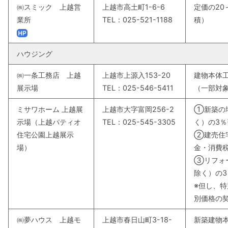
㈱スミック 上越営
上越市高土町1-6-6
定価の20
業所
TEL：025-521-1188
積）
ハウジング
㈱一条工務店 上越
上越市上源入153-20
建物本体
展示場
TEL：025-546-5411
（一部対
ミサワホーム 上越展
上越市大字富岡256-2
①新築の
示場（上越パティオ
TEL：025-545-3305
く）の3％
住宅公園上越展示
②建売住
場）
金・消費
③リフォ
除く）の3
※但し、
別価格の
㈱夢ハウス 上越モ
上越市春日山町3-18-
新築建物