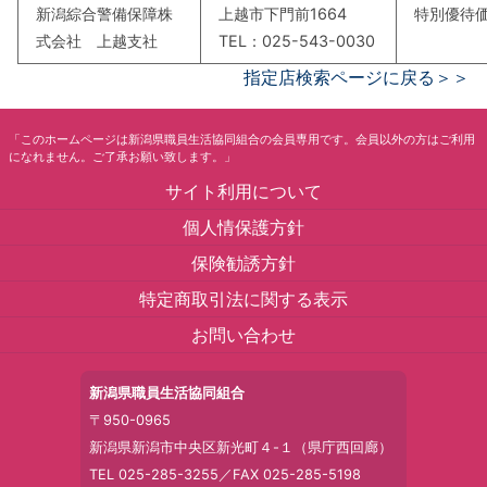
新潟綜合警備保障株
上越市下門前1664
特別優待
式会社 上越支社
TEL：025-543-0030
指定店検索ページに戻る＞＞
「このホームページは新潟県職員生活協同組合の会員専用です。会員以外の方はご利用
になれません。ご了承お願い致します。」
サイト利用について
個人情保護方針
保険勧誘方針
特定商取引法に関する表示
お問い合わせ
新潟県職員生活協同組合
〒950-0965
新潟県新潟市中央区新光町４-１（県庁西回廊）
TEL 025-285-3255／FAX 025-285-5198