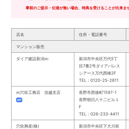
事前のご提示・伝達が無い場合、特典を受けることが出来ま
店名
住所・電話番号
マンション販売
ダイア建設新潟㈱
新潟市中央区万代5丁
目7番2号ダイアパレス
シアース万代西棟2F
TEL：0120-25-2811
㈱穴吹工務店 信越支店
長野市西後町1597-1
長野朝日八十二ビル１
F
TEL：026-233-4411
穴吹興産(株)
新潟市中央区下大川前