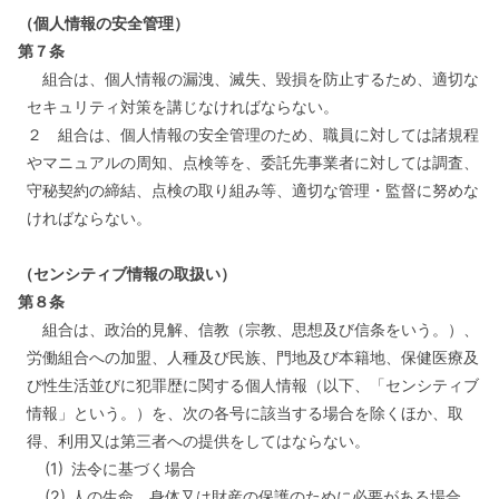
（個人情報の安全管理）
第７条
組合は、個人情報の漏洩、滅失、毀損を防止するため、適切な
セキュリティ対策を講じなければならない。
２ 組合は、個人情報の安全管理のため、職員に対しては諸規程
やマニュアルの周知、点検等を、委託先事業者に対しては調査、
守秘契約の締結、点検の取り組み等、適切な管理・監督に努めな
ければならない。
（センシティブ情報の取扱い）
第８条
組合は、政治的見解、信教（宗教、思想及び信条をいう。）、
労働組合への加盟、人種及び民族、門地及び本籍地、保健医療及
び性生活並びに犯罪歴に関する個人情報（以下、「センシティブ
情報」という。）を、次の各号に該当する場合を除くほか、取
得、利用又は第三者への提供をしてはならない。
(1)
法令に基づく場合
(2)
人の生命、身体又は財産の保護のために必要がある場合