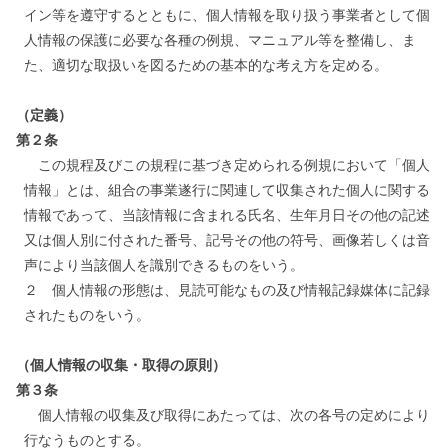
イン等を遵守するとともに、個人情報を取り扱う事業者として個
人情報の保護に必要な各種の例規、マニュアル等を整備し、ま
た、適切な取扱いを図るための基本的な考え方を定める。
（定義）
第２条
この規程及びこの規程に基づき定められる例規において「個人
情報」とは、組合の事業遂行に関連して収集された個人に関する
情報であって、当該情報に含まれる氏名、生年月日その他の記述
又は個人別に付された番号、記号その他の符号、画像若しくは音
声により当該個人を識別できるものをいう。
２ 個人情報の形態は、見読可能なもの及び情報記録媒体に記録
されたものをいう。
（個人情報の収集・取得の原則）
第３条
個人情報の収集及び取得にあたっては、次の各号の定めにより
行なうものとする。