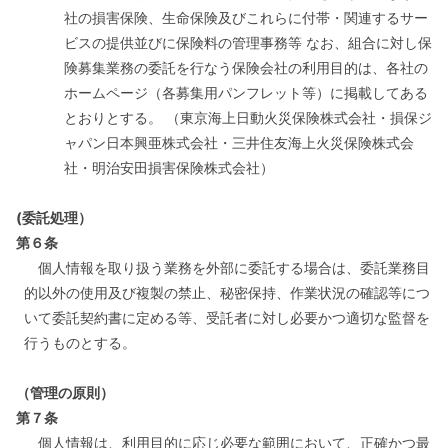
社の損害保険、生命保険及びこれらに付帯・関連するサー
ビスの提供並びに保険料の管理事務等 なお、組合に対し保
険募集業務の委託を行なう保険会社の利用目的は、各社の
ホームページ（各募集用パンフレット等）に掲載してある
とおりとする。 （東京海上日動火災保険株式会社・損保ジ
ャパン日本興亜株式会社・三井住友海上火災保険株式会
社・明治安田損害保険株式会社）
(委託処理）
第６条
個人情報を取り扱う業務を外部に委託する場合は、委託業務目
的以外の使用及び複製の禁止、秘密保持、作業状況の確認等につ
いて委託契約書に定める等、受託者に対し必要かつ適切な監督を
行うものとする。
（管理の原則）
第７条
個人情報は、利用目的に応じ必要な範囲において、正確かつ最