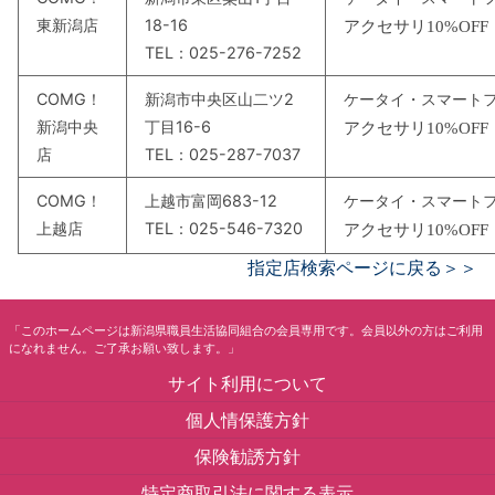
東新潟店
18-16
アクセサリ
10%OFF
TEL：025-276-7252
COMG！
新潟市中央区山二ツ2
ケータイ・スマート
新潟中央
丁目16-6
アクセサリ
10%OFF
店
TEL：025-287-7037
COMG！
上越市富岡683-12
ケータイ・スマート
上越店
TEL：025-546-7320
アクセサリ
10%OFF
指定店検索ページに戻る＞＞
「このホームページは新潟県職員生活協同組合の会員専用です。会員以外の方はご利用
になれません。ご了承お願い致します。」
サイト利用について
個人情保護方針
保険勧誘方針
特定商取引法に関する表示